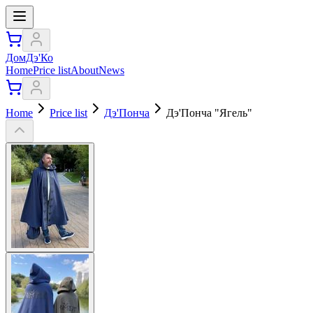
ДомДэ'Ко
Home
Price list
About
News
Home
Price list
Дэ'Понча
Дэ'Понча "Ягель"