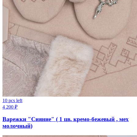
10 pcs left
4 200
₽
Варежки "Сияние" ( 1 цв. кремо-бежевый , мех
молочный)