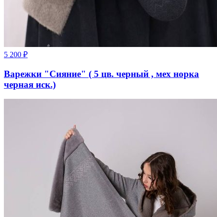
5 200
₽
Варежки "Сияние" ( 5 цв. черный , мех норка
черная иск.)