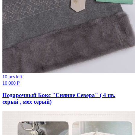
10 pcs left
10 000
₽
Подарочный Бокс "Сияние Севера" ( 4 цв.
серый , мех серый)