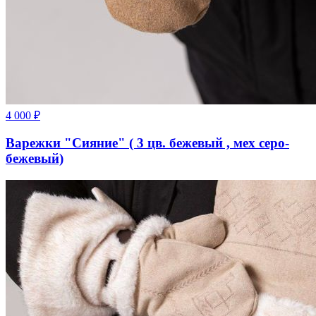
4 000
₽
Варежки "Сияние" ( 3 цв. бежевый , мех серо-
бежевый)