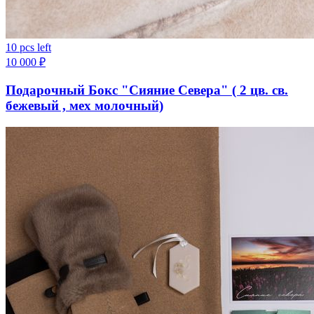
10 pcs left
10 000
₽
Подарочный Бокс "Сияние Севера" ( 2 цв. св.
бежевый , мех молочный)