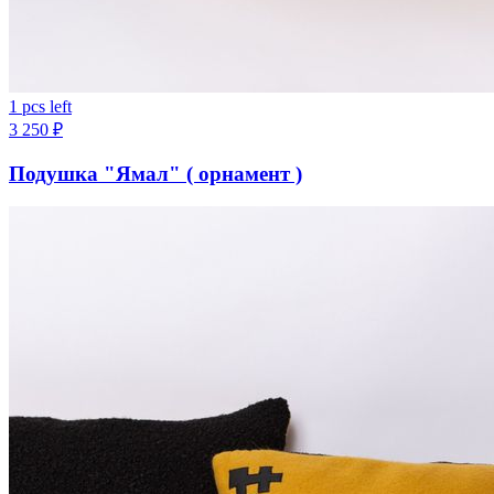
1 pcs left
3 250
₽
Подушка "Ямал" ( орнамент )