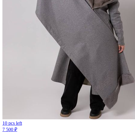
10 pcs left
7 500
₽