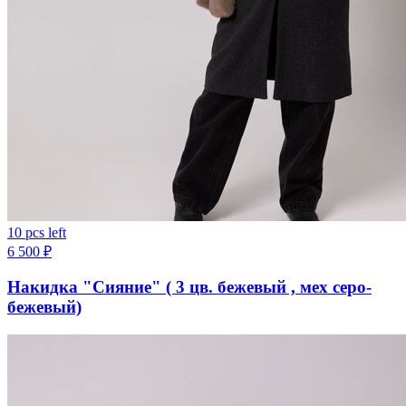
10 pcs left
6 500
₽
Накидка "Сияние" ( 3 цв. бежевый , мех серо-
бежевый)