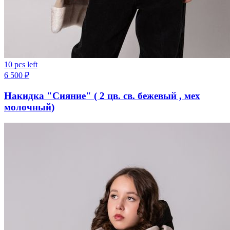
10 pcs left
6 500
₽
Накидка "Сияние" ( 2 цв. св. бежевый , мех
молочный)