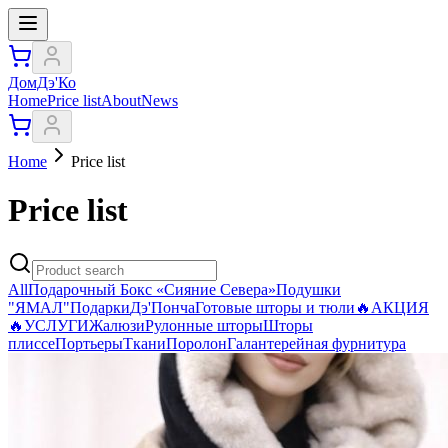
ДомДэ'Ко
Home
Price list
About
News
Home
Price list
Price list
All
Подарочный Бокс «Сияние Севера»
Подушки
"ЯМАЛ"
Подарки
Дэ'Понча
Готовые шторы и тюли
🔥АКЦИЯ
🔥
УСЛУГИ
Жалюзи
Рулонные шторы
Шторы
плиссе
Портьеры
Ткани
Поролон
Галантерейная фурнитура