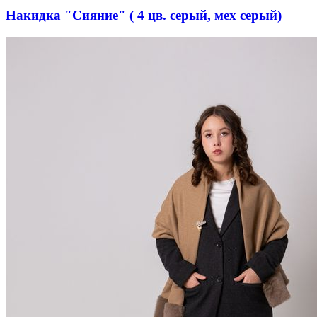
Накидка "Сияние" ( 4 цв. серый, мех серый)