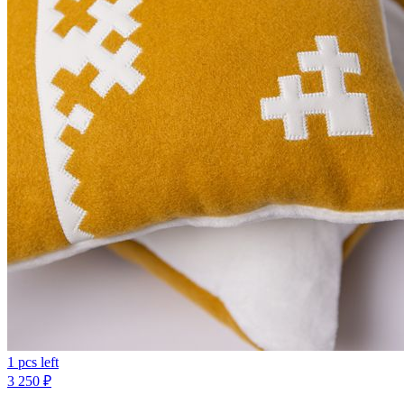
1 pcs left
3 250
₽