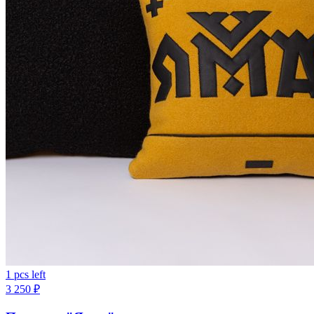
1 pcs left
3 250
₽