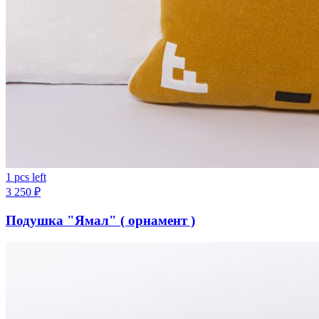
1 pcs left
3 250
₽
Подушка "Ямал" ( орнамент )