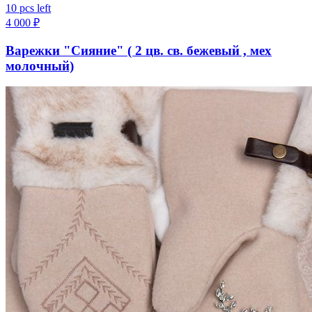
10 pcs left
4 000
₽
Варежки "Сияние" ( 2 цв. св. бежевый , мех
молочный)