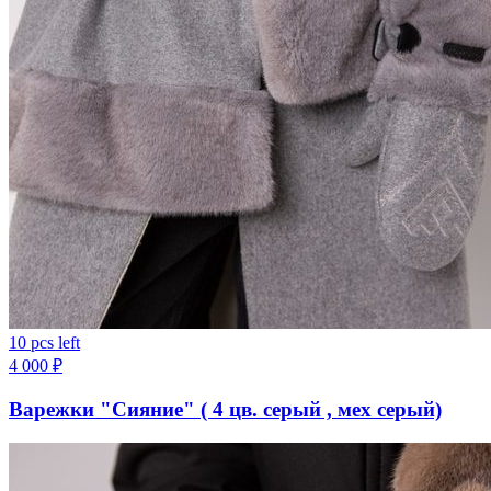
10 pcs left
4 000
₽
Варежки "Сияние" ( 4 цв. серый , мех серый)