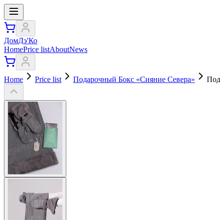
ДомДэ'Ко
Home
Price list
About
News
Home
Price list
Подарочный Бокс «Сияние Севера»
Под