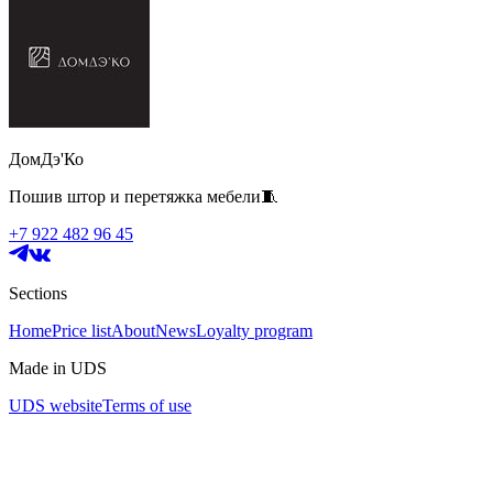
ДомДэ'Ко
Пошив штор и перетяжка мебели🧵
+7 922 482 96 45
Sections
Home
Price list
About
News
Loyalty program
Made in UDS
UDS website
Terms of use