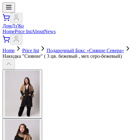
ДомДэ'Ко
Home
Price list
About
News
Home
Price list
Подарочный Бокс «Сияние Севера»
Накидка "Сияние" ( 3 цв. бежевый , мех серо-бежевый)