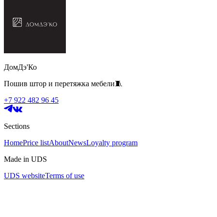
ДомДэ'Ко
Пошив штор и перетяжка мебели🧵
+7 922 482 96 45
Sections
Home
Price list
About
News
Loyalty program
Made in UDS
UDS website
Terms of use