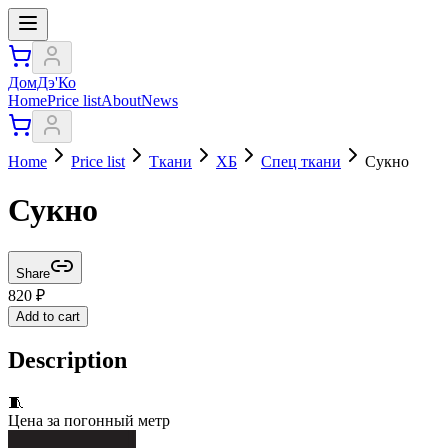
ДомДэ'Ко
Home
Price list
About
News
Home
Price list
Ткани
ХБ
Спец ткани
Сукно
Сукно
Share
820
₽
Add to cart
Description
🧵
Цена за погонный метр