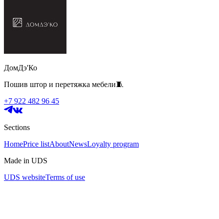
ДомДэ'Ко
Пошив штор и перетяжка мебели🧵
+7 922 482 96 45
Sections
Home
Price list
About
News
Loyalty program
Made in UDS
UDS website
Terms of use