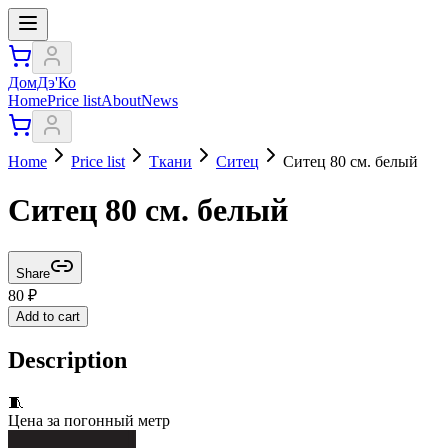
ДомДэ'Ко
Home
Price list
About
News
Home
Price list
Ткани
Ситец
Ситец 80 см. белый
Ситец 80 см. белый
Share
80
₽
Add to cart
Description
🧵
Цена за погонный метр